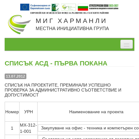
МИГ ХАРМАНЛИ
МЕСТНА ИНИЦИАТИВНА ГРУПА
Начало
СПИСЪК АСД - ПЪРВА ПОКАНА
За нас
13.07.2012
Проекти, изпълнявани от МИГ
СПИСЪК НА ПРОЕКТИТЕ, ПРЕМИНАЛИ УСПЕШНО
ПРОВЕРКА ЗА АДМИНИСТРАТИВНО СЪОТВЕТСТВИЕ И
Проекти по СВОМР
ДОПУСТИМОСТ
Стратегия
Номер
УРН
Наименование на проекта
Мерки
МХ-312-
Закупуване на офис - техника и компютърен с
1
Дейности
1-001