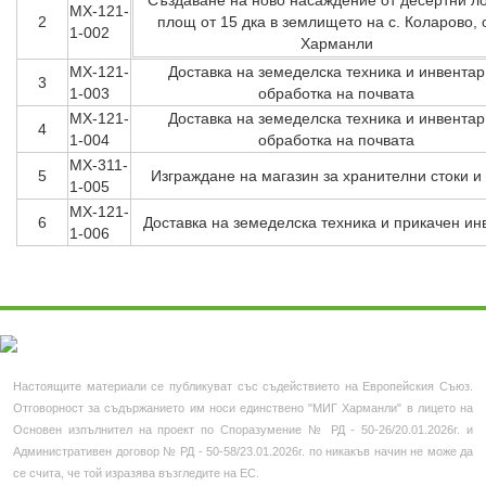
Създаване на ново насаждение от десертни ло
Профил на купувача
МХ-121-
2
площ от 15 дка в землището на с. Коларово, 
1-002
Харманли
Новини
МХ-121-
Доставка на земеделска техника и инвентар
3
1-003
обработка на почвата
Фотогалерия
МХ-121-
Доставка на земеделска техника и инвентар
4
Контакти
1-004
обработка на почвата
МХ-311-
5
Изграждане на магазин за хранителни стоки и
МЕСТНИ И ИНИЦИАТИВНИ
1-005
МХ-121-
6
Доставка на земеделска техника и прикачен ин
Нормативна уредба
1-006
Полезни връзки
Европа инвестира
Лидер територии
Настоящите материали се публикуват със съдействието на Европейския Съюз.
Отговорност за съдържанието им носи единствено "МИГ Харманли" в лицето на
Основен изпълнител на проект по Споразумение № РД - 50-26/20.01.2026г. и
Административен договор № РД - 50-58/23.01.2026г. по никакъв начин не може да
се счита, че той изразява възгледите на ЕС.