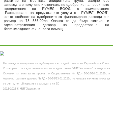
развитие на местната инициативна група. Заедно със
Профил на купувача
заповедта е получено и окончателно одобрение на проектното
предложение на РУМЕЛ ЕООД, с наименование
Новини
„Разширяване на предлаганите услуги от „РУМЕЛ“ ЕООД“,
чиято стойност на одобрените за финансиране разходи е в
размер на 73 536.00лв. Очаква се да бъде сключен и
Фотогалерия
административния договор за предоставяне на
безвъзмездната финансова помощ.
Контакти
МЕСТНИ И ИНИЦИАТИВНИ
Нормативна уредба
Полезни връзки
Настоящите материали се публикуват със съдействието на Европейския Съюз.
Отговорност за съдържанието им носи единствено "МИГ Харманли" в лицето на
Европа инвестира
Основен изпълнител на проект по Споразумение № РД - 50-26/20.01.2026г. и
Административен договор № РД - 50-58/23.01.2026г. по никакъв начин не може да
Лидер територии
се счита, че той изразява възгледите на ЕС.
2012-2026 © МИГ Харманли