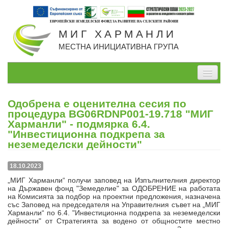
МИГ ХАРМАНЛИ
МЕСТНА ИНИЦИАТИВНА ГРУПА
Начало
Одобрена е оценителна сесия по
За нас
процедура BG06RDNP001-19.718 "МИГ
Харманли" - подмярка 6.4.
Проекти, изпълнявани от МИГ
"Инвестиционна подкрепа за
неземеделски дейности"
Проекти по СВОМР
18.10.2023
Стратегия
„МИГ Харманли“ получи заповед на Изпълнителния директор
на Държавен фонд "Земеделие" за ОДОБРЕНИЕ на работата
Мерки
на Комисията за подбор на проектни предложения, назначена
със Заповед на председателя на Управителния съвет на „МИГ
Дейности
Харманли“ по 6.4. "Инвестиционна подкрепа за неземеделски
дейности" от Стратегията за водено от общностите местно