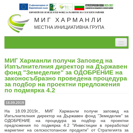
МИГ ХАРМАНЛИ
МЕСТНА ИНИЦИАТИВНА ГРУПА
Начало
МИГ Харманли получи Заповед на
За нас
Изпълнителния директор на Държавен
фонд "Земеделие" за ОДОБРЕНИЕ на
Проекти, изпълнявани от МИГ
законосъбразно проведена процедура
за подбор на проектни предложения
Проекти по СВОМР
по подмярка 4.2
Стратегия
18.09.2019
На 18.09.2019г., МИГ Харманли получи заповед на
Мерки
Изпълнителния директор на Държавен фонд "Земеделие" за
ОДОБРЕНИЕ на процедура за подбор на проектни
Дейности
предложения по подмярка 4.2 "Инвестиции в преработка/
маркетинг на селскостопански продукти" от Стратегията за