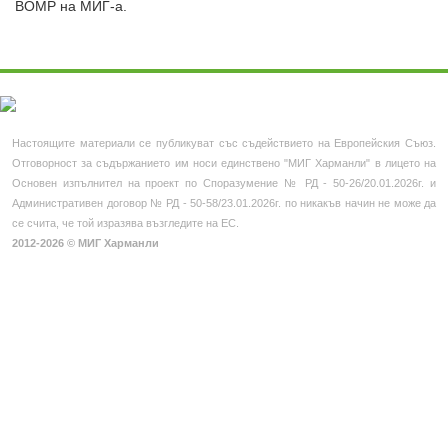
ВОМР на МИГ-а.
Профил на купувача
Новини
Фотогалерия
Контакти
Настоящите материали се публикуват със съдействието на Европейския Съюз.
Отговорност за съдържанието им носи единствено "МИГ Харманли" в лицето на
МЕСТНИ И ИНИЦИАТИВНИ
Основен изпълнител на проект по Споразумение № РД - 50-26/20.01.2026г. и
Административен договор № РД - 50-58/23.01.2026г. по никакъв начин не може да
Нормативна уредба
се счита, че той изразява възгледите на ЕС.
2012-2026 © МИГ Харманли
Полезни връзки
Европа инвестира
Лидер територии