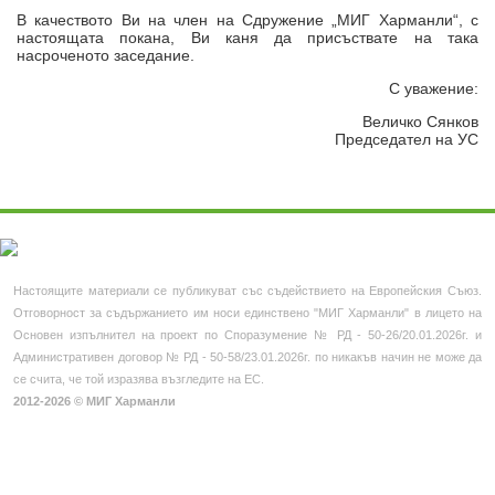
В качеството Ви на член на Сдружение „МИГ Харманли“, с
настоящата покана, Ви каня да присъствате на така
насроченото заседание.
С уважение:
Величко Сянков
Председател на УС
Настоящите материали се публикуват със съдействието на Европейския Съюз.
Отговорност за съдържанието им носи единствено "МИГ Харманли" в лицето на
Основен изпълнител на проект по Споразумение № РД - 50-26/20.01.2026г. и
Административен договор № РД - 50-58/23.01.2026г. по никакъв начин не може да
се счита, че той изразява възгледите на ЕС.
2012-2026 © МИГ Харманли