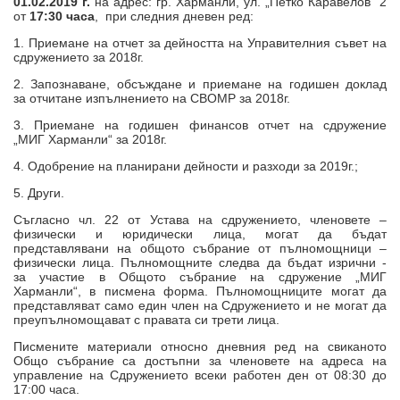
01.02.2019 г.
на адрес: гр. Харманли, ул. „Петко Каравелов” 2
Профил на купувача
от
17:30 часа
, при следния дневен ред:
Новини
1. Приемане на отчет за дейността на Управителния съвет на
сдружението за 2018г.
Фотогалерия
2. Запознаване, обсъждане и приемане на годишен доклад
за отчитане изпълнението на СВОМР за 2018г.
Контакти
3. Приемане на годишен финансов отчет на сдружение
„МИГ Харманли“ за 2018г.
МЕСТНИ И ИНИЦИАТИВНИ
4. Одобрение на планирани дейности и разходи за 2019г.;
Нормативна уредба
5. Други.
Съгласно чл. 22 от Устава на сдружението, членовете –
Полезни връзки
физически и юридически лица, могат да бъдат
представлявани на общото събрание от пълномощници –
Европа инвестира
физически лица. Пълномощните следва да бъдат изрични -
за участие в Общото събрание на сдружение „МИГ
Харманли“, в писмена форма. Пълномощниците могат да
Лидер територии
представляват само един член на Сдружението и не могат да
преупълномощават с правата си трети лица.
Писмените материали относно дневния ред на свиканото
Общо събрание са достъпни за членовете на адреса на
управление на Сдружението всеки работен ден от 08:30 до
17:00 часа.