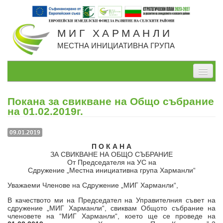
МИГ ХАРМАНЛИ
МЕСТНА ИНИЦИАТИВНА ГРУПА
Начало
Покана за свикване на Общо събрание
За нас
на 01.02.2019г.
Проекти, изпълнявани от МИГ
09.01.2019
П О К А Н А
Проекти по СВОМР
ЗА СВИКВАНЕ НА ОБЩО СЪБРАНИЕ
От Председателя на УС на
Стратегия
Сдружение „Местна инициативна група Харманли“
Уважаеми Членове на Сдружение „МИГ Харманли“,
Мерки
В качеството ми на Председател на Управителния съвет на
Дейности
сдружение „МИГ Харманли“, свиквам Общото събрание на
членовете на “МИГ Харманли“, което ще се проведе на