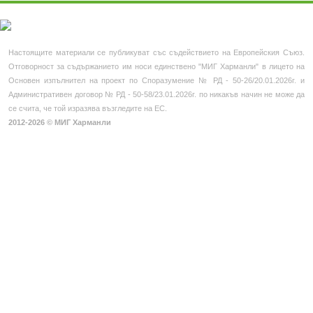
Профил на купувача
Новини
Настоящите материали се публикуват със съдействието на Европейския Съюз.
Фотогалерия
Отговорност за съдържанието им носи единствено "МИГ Харманли" в лицето на
Основен изпълнител на проект по Споразумение № РД - 50-26/20.01.2026г. и
Контакти
Административен договор № РД - 50-58/23.01.2026г. по никакъв начин не може да
се счита, че той изразява възгледите на ЕС.
МЕСТНИ И ИНИЦИАТИВНИ
2012-2026 © МИГ Харманли
Нормативна уредба
Полезни връзки
Европа инвестира
Лидер територии