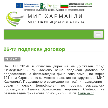
МИГ ХАРМАНЛИ
МЕСТНА ИНИЦИАТИВНА ГРУПА
Начало
26-ти подписан договор
За нас
03.06.2014
Проекти, изпълнявани от МИГ
На 31.05.2014г. в областна дирекция на Държавен фонд
"Земеделие" - гр. Хасково беше подписан договор за
Проекти по СВОМР
предоставяне на безвъзмездна финансова помощ по мярка
121 към Стратегията за местно развитие на сдружение "МИГ
Стратегия
Харманли". Предвидено е засаждане на трайни насаждения -
орехи и сливи. Бенефициент по проекта: земеделски
производител Галина Христонова Георгиева. Стойност на
Мерки
безвъзмездна финансова помощ - 7656,70лв.
Снимка 1;
Дейности