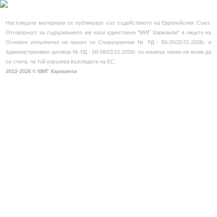
Настоящите материали се публикуват със съдействието на Европейския Съюз.
Отговорност за съдържанието им носи единствено "МИГ Харманли" в лицето на
Основен изпълнител на проект по Споразумение № РД - 50-26/20.01.2026г. и
Административен договор № РД - 50-58/23.01.2026г. по никакъв начин не може да
се счита, че той изразява възгледите на ЕС.
2012-2026 © МИГ Харманли