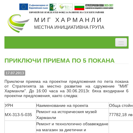
МИГ ХАРМАНЛИ
МЕСТНА ИНИЦИАТИВНА ГРУПА
Начало
ПРИКЛЮЧИ ПРИЕМА ПО 5 ПОКАНА
За нас
17.07.2013
Проекти, изпълнявани от МИГ
Приключи приема на проектни предложения по пета покана
от Стратегията за местно развитие на сдружение "МИГ
Проекти по СВОМР
Харманли". До 16:00 часа на 30.06.2013г. бяха входирани 6
проектни предложения, както следва:
Стратегия
УРН
Наименование на проекта
Обща стойн
Мерки
Ремонт на историческия музей
МХ-313-5-035
77782,18 лв
Харманли
Дейности
Ремонт и технологично обзавеждане
на магазин за диетични и