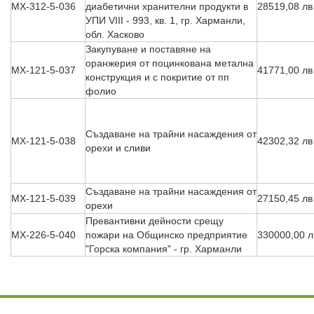
Профил на купувача
МХ-312-5-036
диабетични хранителни продукти в
28519,08 лв
УПИ VIII - 993, кв. 1, гр. Харманли,
Новини
обл. Хасково
Закупуване и поставяне на
Фотогалерия
оранжерия от поцинкована метална
МХ-121-5-037
41771,00 лв
конструкция и с покритие от пп
Контакти
фолио
МЕСТНИ И ИНИЦИАТИВНИ
Създаване на трайни насаждения от
МХ-121-5-038
42302,32 лв
Нормативна уредба
орехи и сливи
Полезни връзки
Създаване на трайни насаждения от
МХ-121-5-039
27150,45 лв
Европа инвестира
орехи
Превантивни дейности срещу
Лидер територии
МХ-226-5-040
пожари на Общинско предприятие
330000,00 л
"Горска компания" - гр. Харманли