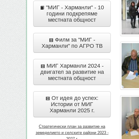
"МИГ - Харманли" - 10
години подкрепяме
местната общност
Филм за "МИГ -
Харманли" по АГРО ТВ
МИГ Харманли 2024 -
двигател за развитие на
местната общност
От идея до успех:
Истории от МИГ
Харманли 2025 г.
Стратегически план за развитие на
земеделието и селските райони 2023 -
2027 г.