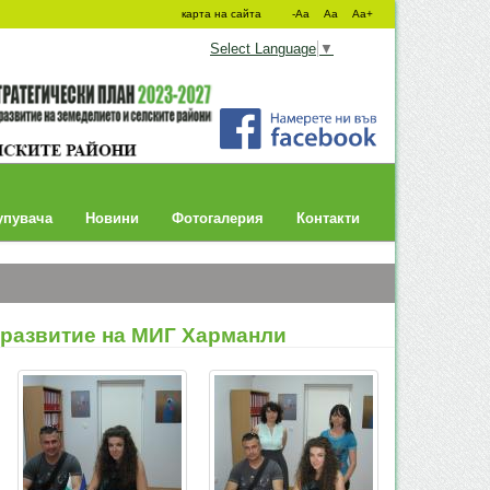
карта на сайта
-Aa
Aa
Aa+
Select Language
▼
упувача
Новини
Фотогалерия
Контакти
 развитие на МИГ Харманли