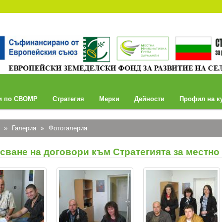
и по СВОМР
Стратегия
Мерки
Дейности
Профил на к
о
»
Галерия
»
Фотогалерия
сване на договори към Стратегията за местно