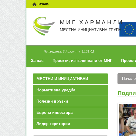
начало
МИГ ХАРМАНЛИ
МЕСТНА ИНИЦИАТИВНА ГРУПА
Четвъртък, 6 Август
♦
11
:
23
:
03
За нас
Проекти, изпълнявани от МИГ
Проект
Начал
МЕСТНИ И ИНИЦИАТИВНИ
Нормативна уредба
Подпи
Полезни връзки
Европа инвестира
Лидер територии