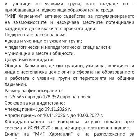
и ученици от уязвими групи, като създаде по -
приобщаваща и подкрепяща образователна среда.
"МИГ Харманли" активно съдейства за популяризирането
на възможностите и насърчава местните потенциални
кандидати да се включат с проектни идеи.
Подкрепата е насочена към:
• деца и ученици от уязвими групи;
• педагогически и непедагогически специалисти;
• училищни и местни общности.
Допустими кандидати:
Община Харманли, детски градини, училища, юридически
лица с нестопанска цел с опит в сферата на образованието
и работата с уязвими групи от територията на община
Харманли.
Размер на финансирането:
от 25 565 евро до 178 952 евро на проект
Срокове за кандидатстване:
• текущ прием: до 09.11.2026 г.
• трети прием: от 10.11.2026 г. до 10.03.2027 г.
Кандидатстването се извършва изцяло онлайн чрез
системата ИСУН 2020 с квалифициран електронен подпис.
Екипът на "МИГ Харманли" е на разположение за