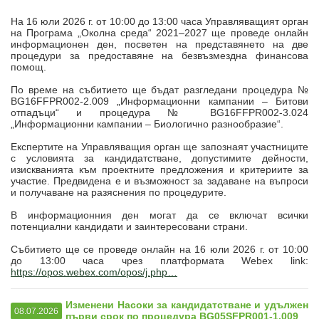
На 16 юли 2026 г. от 10:00 до 13:00 часа Управляващият орган
на Програма „Околна среда“ 2021–2027 ще проведе онлайн
информационен ден, посветен на представянето на две
процедури за предоставяне на безвъзмездна финансова
помощ.
По време на събитието ще бъдат разгледани процедура №
BG16FFPR002-2.009 „Информационни кампании – Битови
отпадъци“ и процедура № BG16FFPR002-3.024
„Информационни кампании – Биологично разнообразие“.
Експертите на Управляващия орган ще запознаят участниците
с условията за кандидатстване, допустимите дейности,
изискванията към проектните предложения и критериите за
участие. Предвидена е и възможност за задаване на въпроси
и получаване на разяснения по процедурите.
В информационния ден могат да се включат всички
потенциални кандидати и заинтересовани страни.
Събитието ще се проведе онлайн на 16 юли 2026 г. от 10:00
до 13:00 часа чрез платформата Webex link:
https://opos.webex.com/opos/j.php…
Изменени Насоки за кандидатстване и удължен
08.07.2026
първи срок по процедура BG05SFPR001-1.009