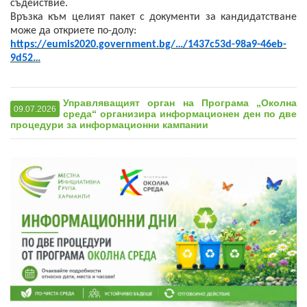
съдействие.
Връзка към целият пакет с документи за кандидатстване
може да откриете по-долу:
https://eumis2020.government.bg/…/1437c53d-98a9-46eb-
9d52…
Управляващият орган на Програма „Околна
09.07.2026
среда“ организира информационен ден по две
процедури за информационни кампании