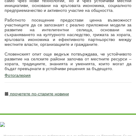
само чрез нови технологии, но и чрез устойчиви местни
инициативи, основани на кръговата икономика, социалното
предприемачество и активното участие на общността.
Работното посещение предостави ценна възможност
участниците да се запознаят с реално приложени модели за
развитие на интелигентни селища, основани на
съхраняването на културното наследство, грижата за хората,
кръговата икономика и ефективното партньорство между
местните власти, организациите и гражданите.
Словенският опит още веднъж потвърждава, че устойчивото
развитие на селските райони започва от местните ресурси –
хората, традициите, знанията и уменията, които могат да
бъдат превърнати в устойчиви решения за бъдещето.
Фотогалерия
прочетете по-старите новини