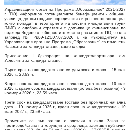
Управляващият орган на Програма „Образование“ 2021-2027
г. (ПО) информира потенциалните бенефициенти - общини,
училища, детски градини, юридически лица с нестопанска цел,
които попадат в територията на местни инициативни групи
(МИГ) с одобрени стратегии с допълващо финансиране по
подхода Водено от общностите местно развитие от ПО, че със
заповед № РД09-123/07.07.2026 г. на Ръководителя на
Управляващия орган на Програма „Образование“ са изменени
Насоките за кандидатстване, както следва:
Приложение I Декларация на кандидата/партньора към
Условията за кандидатстване;
Първи срок на кандидатстване се удължава и става – 15 юли
2026 г., 23:59 ч.
Втори срок на кандидатстване: начална дата става - 16 юли
2026 г., краен срок на кандидатстване (остава без промяна) - 9
ноември 2026 г., 23:59 часа.
Трети срок на кандидатстване (остава без промяна): начална
дата – 10 ноември 2026 г., краен срок на кандидатстване - 10
март 2027 г., 23:59 часа.
Промените са във връзка с влезлия в сила Закон за
противодействие на корупцията сред лица, заемащи публични