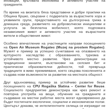
иновации, кръговата икономика и активното участие на
гражданите.
По време на визитата бяха представени и добри практики на
Община Кршко, свързани с подкрепата за възрастните хора и
уязвимите групи, предоставянето на дългосрочна грижа в
домашна среда, развитието на доброволчески инициативи и
услугата за безплатна мобилност, която подпомага
независимия живот и активното участие на възрастните
жители в обществения живот.
Особено впечатление на участниците направи посещението
на
Open Air Museum Rogatec (Muzej na prostem Rogatec)
.
Музеят е пример за успешно съчетаване на опазването на
културното наследство с образованието, туризма и
устойчивото местно развитие. Чрез демонстрации на
традиционни занаяти, възстановки на селския бит и
практически образователни дейности, той превръща
традициите в живо преживяване, което свързва поколенията и
създава нови възможности за развитие на местната общност.
Друг вдъхновяващ пример за устойчиво развитие беше
посещението на
CPU Rogaška Slatina – Center for Reuse
.
Социалното предприятие демонстрира как чрез ремонт и
повторна употреба на вещи, обучение на гражданите и
създаване на местни работни места могат едновременно да
бъдат постигнати екологични, социални и икономически ползи.
Центърът доказва, че интелигентните селища се изграждат не