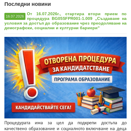
Профил на купувача
Последни новини
От 16.07.2026г., стартира втори прием по
Новини
16.07.2026
процедура BG05SFPR001-1.009 „Създаване на
условия за достъп до образование чрез преодоляване на
Фотогалерия
демографски, социални и културни бариери“
Контакти
МЕСТНИ И ИНИЦИАТИВНИ
Нормативна уредба
Полезни връзки
Европа инвестира
Лидер територии
Процедурата има за цел да подкрепи достъпа до
качествено образование и социалното включване на деца