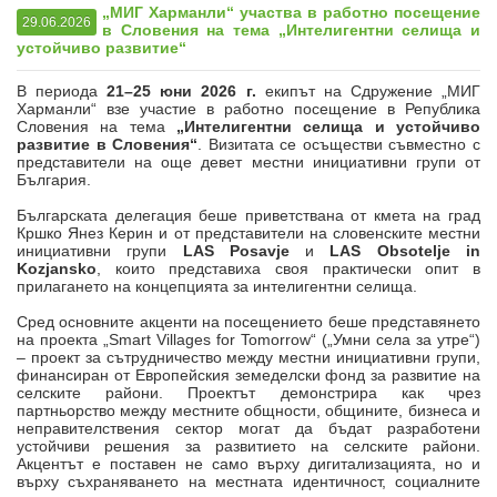
„МИГ Харманли“ участва в работно посещение
29.06.2026
в Словения на тема „Интелигентни селища и
устойчиво развитие“
В периода
21–25 юни 2026 г.
екипът на Сдружение „МИГ
Харманли“ взе участие в работно посещение в Република
Словения на тема
„Интелигентни селища и устойчиво
развитие в Словения“
. Визитата се осъществи съвместно с
представители на още девет местни инициативни групи от
България.
Българската делегация беше приветствана от кмета на град
Кршко Янез Керин и от представители на словенските местни
инициативни групи
LAS Posavje
и
LAS Obsotelje in
Kozjansko
, които представиха своя практически опит в
прилагането на концепцията за интелигентни селища.
Сред основните акценти на посещението беше представянето
на проекта „Smart Villages for Tomorrow“ („Умни села за утре“)
– проект за сътрудничество между местни инициативни групи,
финансиран от Европейския земеделски фонд за развитие на
селските райони. Проектът демонстрира как чрез
партньорство между местните общности, общините, бизнеса и
неправителствения сектор могат да бъдат разработени
устойчиви решения за развитието на селските райони.
Акцентът е поставен не само върху дигитализацията, но и
върху съхраняването на местната идентичност, социалните