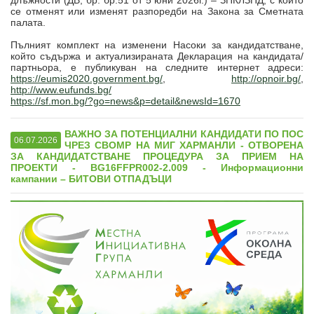
длъжности (ДВ, бр. бр.51 от 5 юни 2026г.) – ЗПКЛЗПД, с който
се отменят или изменят разпоредби на Закона за Сметната
палата.
Пълният комплект на изменени Насоки за кандидатстване,
който съдържа и актуализираната Декларация на кандидата/
партньора, е публикуван на следните интернет адреси:
https://eumis2020.government.bg/
,
http://opnoir.bg/
,
http://www.eufunds.bg/
https://sf.mon.bg/?go=news&p=detail&newsId=1670
ВАЖНО ЗА ПОТЕНЦИАЛНИ КАНДИДАТИ ПО ПОС
06.07.2026
ЧРЕЗ СВОМР НА МИГ ХАРМАНЛИ - ОТВОРЕНА
ЗА КАНДИДАТСТВАНЕ ПРОЦЕДУРА ЗА ПРИЕМ НА
ПРОЕКТИ - BG16FFPR002-2.009 - Информационни
кампании – БИТОВИ ОТПАДЪЦИ